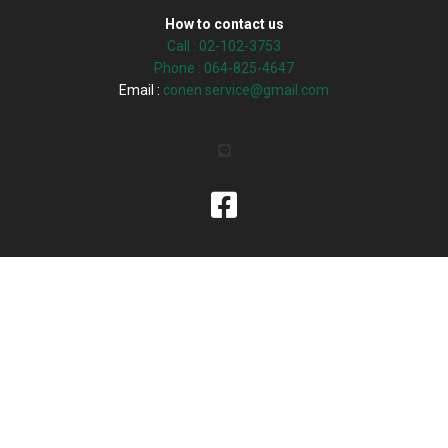
How to contact us
Call :
02-102-3753
Phone : 064-825-4647
Email :
conen.service@gmail.com