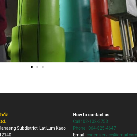
จำกัด
How to contact us
td.
Call :
02-102-3753
, Rahaeng Subdistrict, Lat Lum Kaeo
Phone : 064-825-4647
 12140
Email :
conen.service@gmail.co