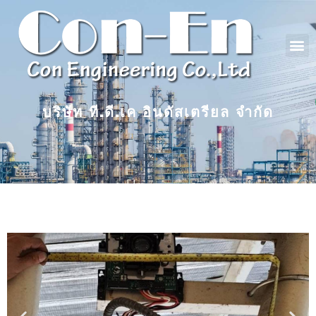
บริษัท ที.ดี.เค อินดัสเตรียล จำกัด